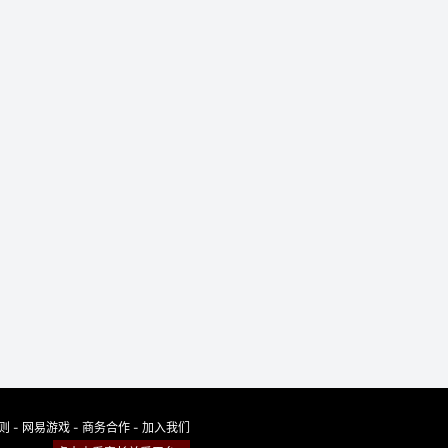
规则
-
网易游戏
-
商务合作
-
加入我们