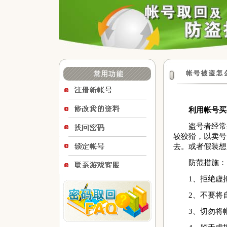
利用帐号买卖
盗号者经常采
较狡猾，以卖号
去。或者假装想
防范措施：
1、拒绝虚拟
2、不要将自
3、切勿将帐